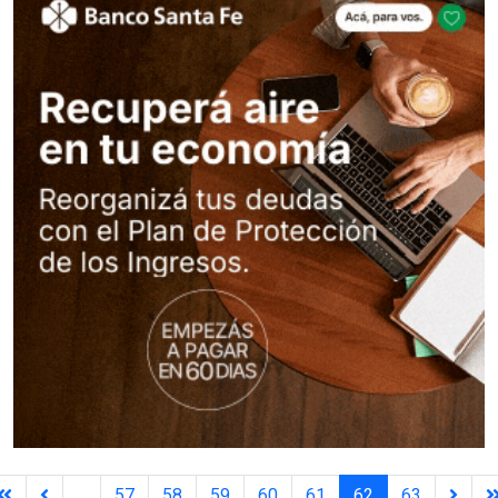
...
57
58
59
60
61
62
63